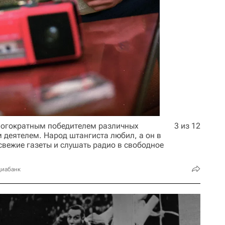
ногократным победителем различных
3 из 12
 деятелем. Народ штангиста любил, а он в
свежие газеты и слушать радио в свободное
диабанк