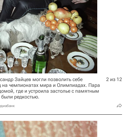
сандр Зайцев могли позволить себе
2 из 12
д на чемпионатах мира и Олимпиадах. Пара
домой, где и устроила застолье с памятным
е были редкостью.
едиабанк