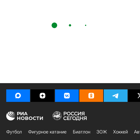
Футбол
Фигурное катание
Биатлон
ЗОЖ
Хоккей
Ав