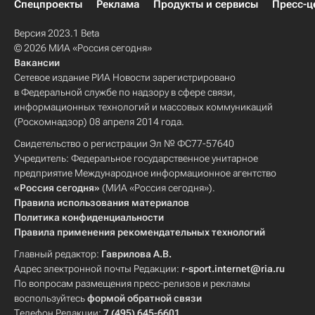
Спецпроекты
Реклама
Продукты и сервисы
Пресс-ц
Версия 2023.1 Beta
© 2026 МИА «Россия сегодня»
Вакансии
Сетевое издание РИА Новости зарегистрировано
в Федеральной службе по надзору в сфере связи,
информационных технологий и массовых коммуникаций
(Роскомнадзор) 08 апреля 2014 года.
Свидетельство о регистрации Эл № ФС77-57640
Учредитель: Федеральное государственное унитарное
предприятие Международное информационное агентство
«Россия сегодня»
(МИА «Россия сегодня»).
Правила использования материалов
Политика конфиденциальности
Правила применения рекомендательных технологий
Главный редактор:
Гаврилова А.В.
Адрес электронной почты Редакции:
r-sport.internet@ria.ru
По вопросам размещения пресс-релизов и рекламы
воспользуйтесь
формой обратной связи
Телефон Редакции:
7 (495) 645-6601