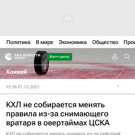
Политика
В мире
Экономика
Общество
Про
Матч-центр
Хоккей
15:36 07.12.2021
КХЛ не собирается менять
правила из-за снимающего
вратаря в овертаймах ЦСКА
КХЛ не собирается менять правила из-за действий