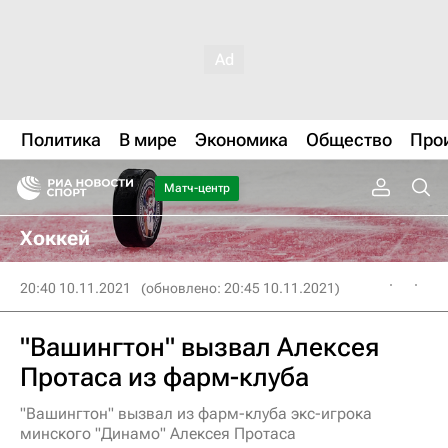
Политика
В мире
Экономика
Общество
Про
Матч-центр
Хоккей
20:40 10.11.2021
(обновлено: 20:45 10.11.2021)
"Вашингтон" вызвал Алексея
Протаса из фарм-клуба
"Вашингтон" вызвал из фарм-клуба экс-игрока
минского "Динамо" Алексея Протаса