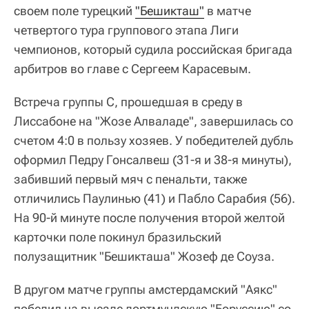
своем поле турецкий
"Бешикташ"
в матче
четвертого тура группового этапа Лиги
чемпионов, который судила российская бригада
арбитров во главе с Сергеем Карасевым.
Встреча группы С, прошедшая в среду в
Лиссабоне на "Жозе Алваладе", завершилась со
счетом 4:0 в пользу хозяев. У победителей дубль
оформил Педру Гонсалвеш (31-я и 38-я минуты),
забивший первый мяч с пенальти, также
отличились Паулинью (41) и Пабло Сарабия (56).
На 90-й минуте после получения второй желтой
карточки поле покинул бразильский
полузащитник "Бешикташа" Жозеф де Соуза.
В другом матче группы амстердамский "Аякс"
победил на выезде дортмундскую "Боруссию" со