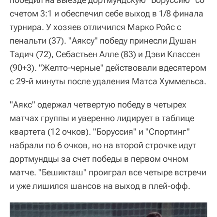
счетом 3:1 и обеспечил себе выход в 1/8 финала
турнира. У хозяев отличился Марко Ройс с
пенальти (37). "Аяксу" победу принесли Душан
Тадич (72), Себастьен Алле (83) и Дэви Классен
(90+3). "Желто-черные" действовали вдесятером
с 29-й минуты после удаления Матса Хуммельса.
"Аякс" одержал четвертую победу в четырех
матчах группы и уверенно лидирует в таблице
квартета (12 очков). "Боруссия" и "Спортинг"
набрали по 6 очков, но на второй строчке идут
дортмундцы за счет победы в первом очном
матче. "Бешикташ" проиграл все четыре встречи
и уже лишился шансов на выход в плей-офф.