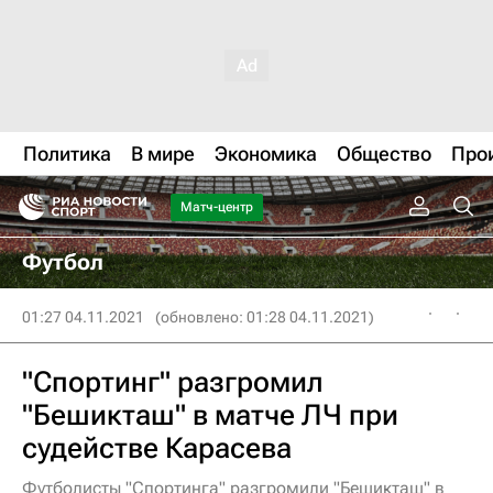
Политика
В мире
Экономика
Общество
Про
Матч-центр
Футбол
01:27 04.11.2021
(обновлено: 01:28 04.11.2021)
"Спортинг" разгромил
"Бешикташ" в матче ЛЧ при
судействе Карасева
Футболисты "Спортинга" разгромили "Бешикташ" в