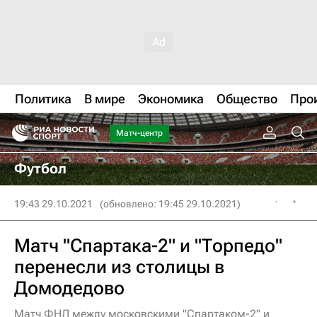
Политика
В мире
Экономика
Общество
Про
Матч-центр
Футбол
19:43 29.10.2021
(обновлено: 19:45 29.10.2021)
Матч "Спартака-2" и "Торпедо"
перенесли из столицы в
Домодедово
Матч ФНЛ между московскими "Спартаком-2" и