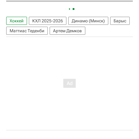
Хоккей
КХЛ 2025-2026
Динамо (Минск)
Барыс
Маттиас Теденби
Артем Демков