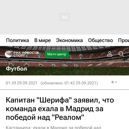
Политика
В мире
Экономика
Общество
Про
Матч-центр
Футбол
01:39 29.09.2021
(обновлено: 01:42 29.09.2021)
Капитан "Шерифа" заявил, что
команда ехала в Мадрид за
победой над "Реалом"
Кастаньеда: ехали в Мадрид за победой над