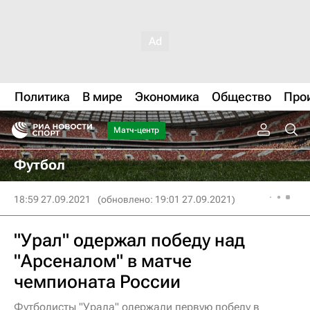
Политика
В мире
Экономика
Общество
Про
Матч-центр
Футбол
18:59 27.09.2021
(обновлено: 19:01 27.09.2021)
"Урал" одержал победу над
"Арсеналом" в матче
чемпионата России
Футболисты "Урала" одержали первую победу в