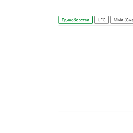
Единоборства
UFC
ММА (Сме