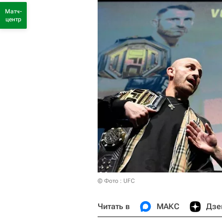
Матч-
центр
© Фото : UFC
Читать в
МАКС
Дзе