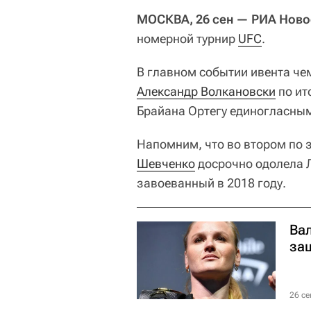
МОСКВА, 26 сен — РИА Ново
номерной турнир
UFC
.
В главном событии ивента ч
Александр Волкановски
по ит
Брайана Ортегу единогласным
Напомним, что во втором по 
Шевченко
досрочно одолела Л
завоеванный в 2018 году.
Ва
за
26 се