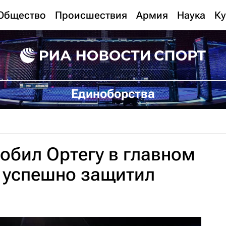
Общество
Происшествия
Армия
Наука
Ку
Единоборства
обил Ортегу в главном
 успешно защитил