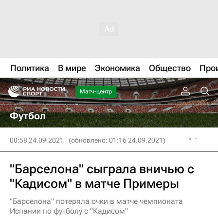
Политика
В мире
Экономика
Общество
Про
Матч-центр
Футбол
00:58 24.09.2021
(обновлено: 01:16 24.09.2021)
"Барселона" сыграла вничью с
"Кадисом" в матче Примеры
"Барселона" потеряла очки в матче чемпионата
Испании по футболу с "Кадисом"