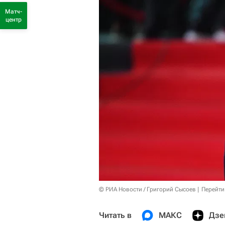
Матч-
центр
© РИА Новости / Григорий Сысоев
Перейти
Читать в
МАКС
Дзе