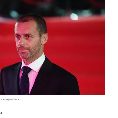
 в медиабанк
н