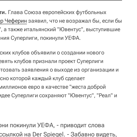
ти.
Глава Союза европейских футбольных
ер Чеферин
заявил, что не возражал бы, если бы
", а также итальянский "Ювентус", выступившие
ния Суперлиги, покинули УЕФА.
йских клубов объявили о создании нового
евять клубов признали проект Суперлиги
тозвать заявления о выходе из организации и
асно которой каждый клуб сделает
миллионов евро в качестве "жеста доброй
дее Суперлиги сохраняют "Ювентус", "Реал" и
 они покинули УЕФА, - приводит слова
 ссылкой на Der Spiegel. - Забавно видеть,