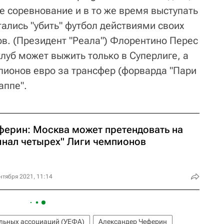
ое соревнование и в то же время выступать
ались "убить" футбол действиями своих
в. (Президент "Реала") Флорентино Перес
 клуб может выжить только в Суперлиге, а
лионов евро за трансфер (форварда "Пари
аппе".
ферин: Москва может претендовать на
инал четырех" Лиги чемпионов
нтября 2021, 11:14
льных ассоциаций (УЕФА)
Александер Чеферин