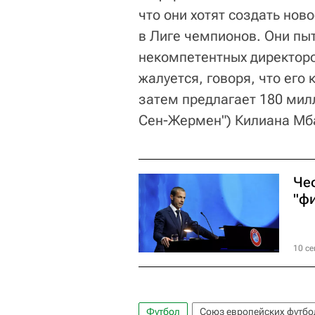
что они хотят создать нов
в Лиге чемпионов. Они пыт
некомпетентных директоро
жалуется, говоря, что его
затем предлагает 180 мил
Сен-Жермен") Килиана Мб
Че
"ф
10 се
Футбол
Союз европейских футбо