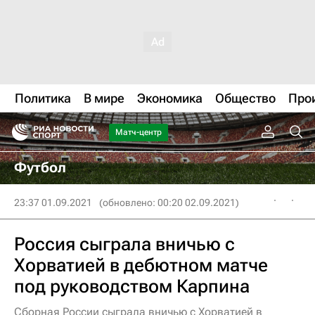
Политика
В мире
Экономика
Общество
Про
Матч-центр
Футбол
23:37 01.09.2021
(обновлено: 00:20 02.09.2021)
Россия сыграла вничью с
Хорватией в дебютном матче
под руководством Карпина
Сборная России сыграла вничью с Хорватией в