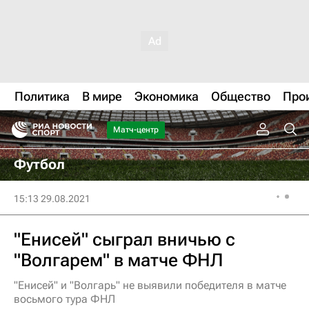
Политика
В мире
Экономика
Общество
Про
Матч-центр
Футбол
15:13 29.08.2021
"Енисей" сыграл вничью с
"Волгарем" в матче ФНЛ
"Енисей" и "Волгарь" не выявили победителя в матче
восьмого тура ФНЛ