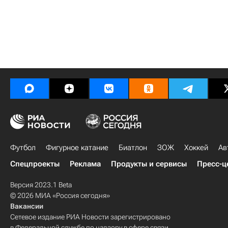
Футбол
Фигурное катание
Биатлон
ЗОЖ
Хоккей
Ав
Спецпроекты
Реклама
Продукты и сервисы
Пресс-ц
Версия 2023.1 Beta
© 2026 МИА «Россия сегодня»
Вакансии
Сетевое издание РИА Новости зарегистрировано
в Федеральной службе по надзору в сфере связи,