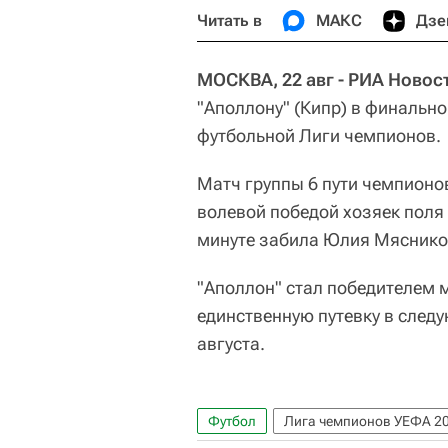
Читать в
МАКС
Дзе
МОСКВА, 22 авг - РИА Новос
"Аполлону" (Кипр) в финальн
футбольной Лиги чемпионов.
Матч группы 6 пути чемпион
волевой победой хозяек поля 
минуте забила Юлия Мяснико
"Аполлон" стал победителем м
единственную путевку в след
августа.
Футбол
Лига чемпионов УЕФА 2