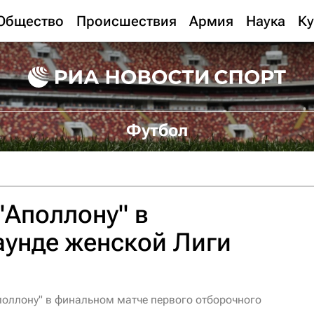
Общество
Происшествия
Армия
Наука
Ку
Футбол
"Аполлону" в
аунде женской Лиги
оллону" в финальном матче первого отборочного