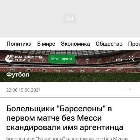
Политика
В мире
Экономика
Общество
Про
Матч-центр
Футбол
22:08 15.08.2021
Болельщики "Барселоны" в
первом матче без Месси
скандировали имя аргентинца
Болельщики "Барселоны" в первом матче без Месси