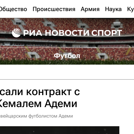
Общество
Происшествия
Армия
Наука
Ку
Футбол
сали контракт с
Кемалем Адеми
 швейцарским футболистом Адеми