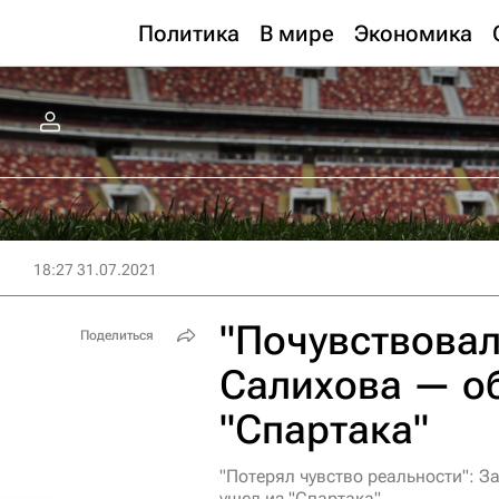
Политика
В мире
Экономика
18:27 31.07.2021
"Почувствовал
Поделиться
Салихова — об
"Спартака"
"Потерял чувство реальности": 
ушел из "Спартака"