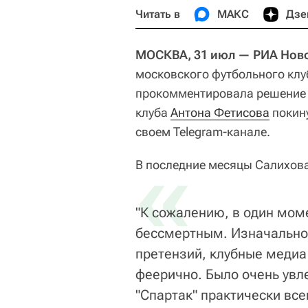
Читать в
МАКС
Дзе
МОСКВА, 31 июл — РИА Ново
московского футбольного клу
прокомментировала решение 
клуба
Антона Фетисова
покину
своем Telegram-канале.
«
В последние месяцы Салихова
"К сожалению, в один мом
бессмертным. Изначально к
претензий, клубные медиа
феерично. Было очень увл
"Спартак" практически вс