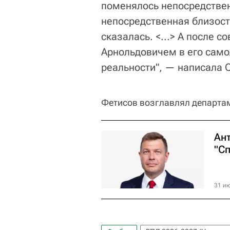
поменялось непосредствен
непосредственная близост
сказалась. <...> А после 
Арнольдовичем в его само
реальности", — написала 
Фетисов возглавлял департам
Ан
"С
31 ию