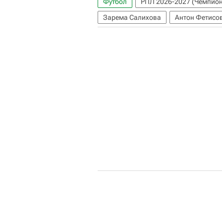
Футбол
РПЛ 2026-2027 (Чемпион
Зарема Салихова
Антон Фетисо