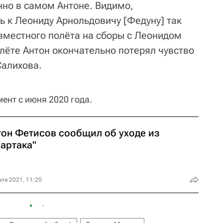
но в самом Антоне. Видимо,
ь к Леониду Арнольдовичу [Федуну] так
совместного полёта на сборы с Леонидом
лёте Антон окончательно потерял чувство
Салихова.
ент с июня 2020 года.
тон Фетисов сообщил об уходе из
партака"
ля 2021, 11:20