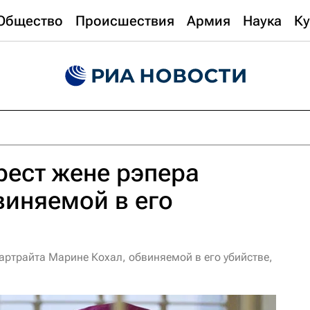
Общество
Происшествия
Армия
Наука
Ку
рест жене рэпера
виняемой в его
артрайта Марине Кохал, обвиняемой в его убийстве,