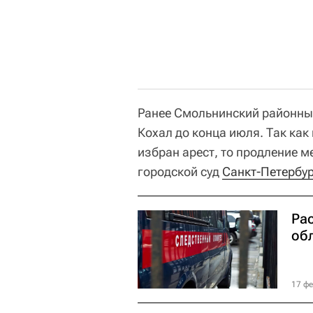
Ранее Смольнинский районный
Кохал до конца июля. Так как
избран арест, то продление м
городской суд
Санкт-Петербу
Ра
об
17 фе