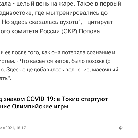
ала - целый день на жаре. Такое в первый
адивостоке, где мы тренировались до
 Но здесь сказалась духота", - цитирует
ого комитета России (ОКР) Попова.
и ее после того, как она потеряла сознание и
стам. - Что касается ветра, было похоже (с
но. Здесь еще добавилось волнение, масочный
ать".
 знаком COVID-19: в Токио стартуют
тние Олимпийские игры
ля 2021, 18:17