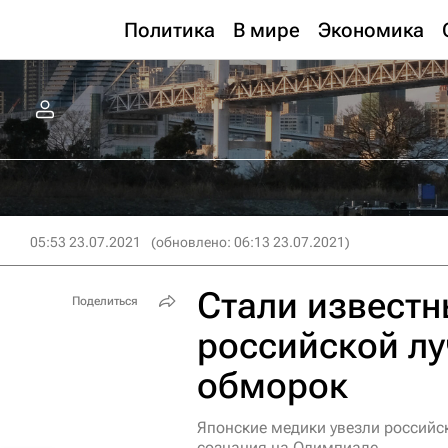
Политика
В мире
Экономика
05:53 23.07.2021
(обновлено: 06:13 23.07.2021)
Стали известн
Поделиться
российской лу
обморок
Японские медики увезли российс
сознания на Олимпиаде