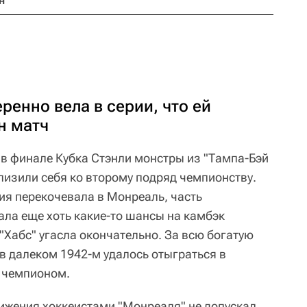
н
ренно вела в серии, что ей
н матч
 в финале Кубка Стэнли монстры из "Тампа-Бэй
изили себя ко второму подряд чемпионству.
рия перекочевала в Монреаль, часть
ала еще хоть какие-то шансы на камбэк
 "Хабс" угасла окончательно. За всю богатую
в далеком 1942-м удалось отыграться в
ь чемпионом.
ижения хоккеистами "Монреаля" не допускал