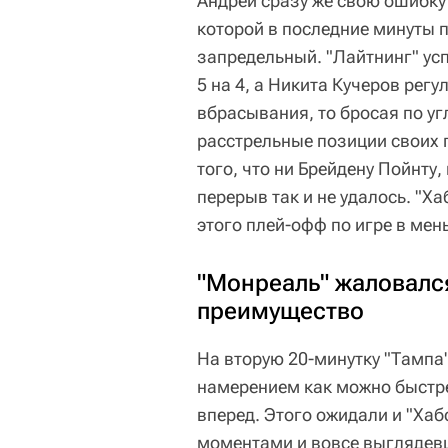
Андрей сразу же свою ошибку
которой в последние минуты 
запредельный. "Лайтнинг" усп
5 на 4, а Никита Кучеров регу
вбрасывания, то бросая по уг
расстрельные позиции своих 
того, что ни Брейдену Пойнту,
перерыв так и не удалось. "Х
этого плей-офф по игре в мен
"Монреаль" жаловался
преимущество
На вторую 20-минутку "Тампа
намерением как можно быстре
вперед. Этого ожидали и "Хаб
моментами и вовсе выглядев