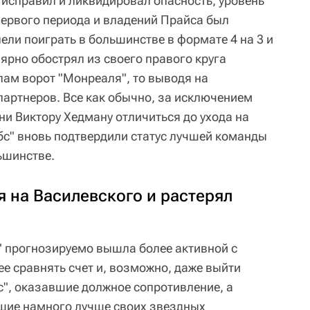
 исправил и ликвидировал опасность, уровень
первого периода и владений Прайса был
ели поиграть в большинстве в формате 4 на 3 и
лярно обострял из своего правого круга
лам ворот "Монреаля", то выводя на
партнеров. Все как обычно, за исключением
 ни Виктору Хедману отличиться до ухода на
абс" вновь подтвердили статус лучшей команды
ьшинстве.
 на Василевского и растерял
" прогнозируемо вышла более активной с
е сравнять счет и, возможно, даже выйти
с", оказавшие должное сопротивление, а
шие намного лучше своих звездных