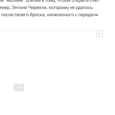
и "молнии" близки к тому, чтобы открыть счет.
мер, Энтони Чирелли, которому не удалось
после своего броска, нанесенного с передачи