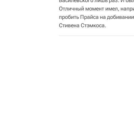
Василевского лишь раз. И был
Отличный момент имел, напри
пробить Прайса на добивании 
Стивена Стэмкоса.