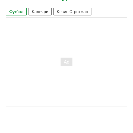
Футбол
Кальяри
Кевин Стротман