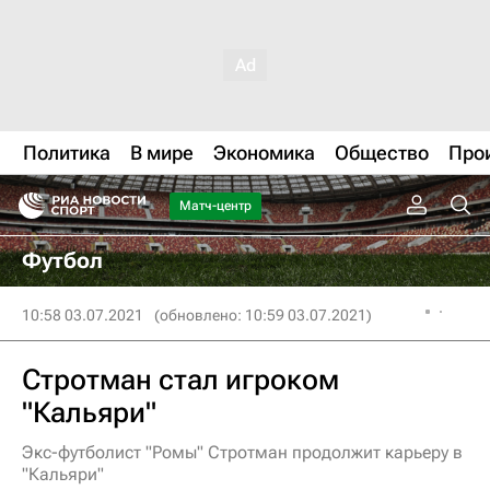
Политика
В мире
Экономика
Общество
Про
Матч-центр
Футбол
10:58 03.07.2021
(обновлено: 10:59 03.07.2021)
Стротман стал игроком
"Кальяри"
Экс-футболист "Ромы" Стротман продолжит карьеру в
"Кальяри"