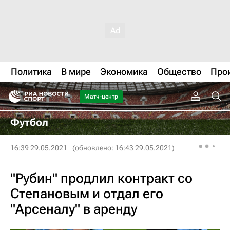
Политика
В мире
Экономика
Общество
Про
Матч-центр
Футбол
16:39 29.05.2021
(обновлено: 16:43 29.05.2021)
"Рубин" продлил контракт со
Степановым и отдал его
"Арсеналу" в аренду