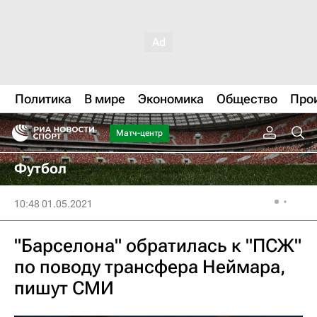
Политика
В мире
Экономика
Общество
Про
Матч-центр
Футбол
10:48 01.05.2021
"Барселона" обратилась к "ПСЖ"
по поводу трансфера Неймара,
пишут СМИ