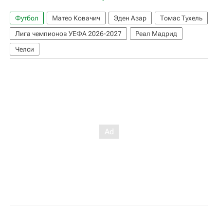
Футбол
Матео Ковачич
Эден Азар
Томас Тухель
Лига чемпионов УЕФА 2026-2027
Реал Мадрид
Челси