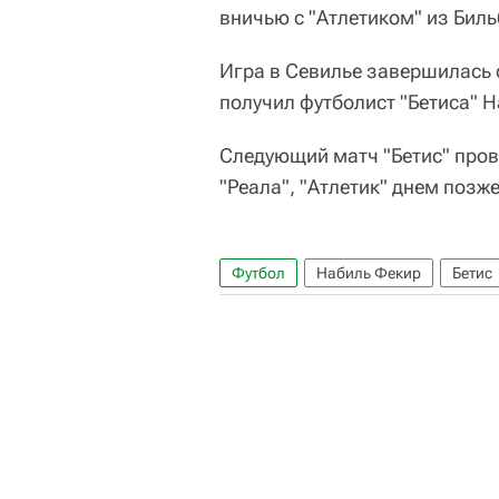
вничью с "Атлетиком" из Биль
Игра в Севилье завершилась с
получил футболист "Бетиса" 
Следующий матч "Бетис" пров
"Реала", "Атлетик" днем позж
Футбол
Набиль Фекир
Бетис