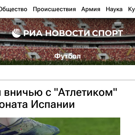
Общество
Происшествия
Армия
Наука
Ку
Футбол
л вничью с "Атлетиком"
оната Испании