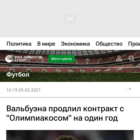
Политика
В мире
Экономика
Общество
Про
Матч-центр
Футбол
16:19 29.03.2021
Вальбуэна продлил контракт с
"Олимпиакосом" на один год