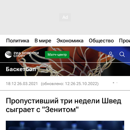
Политика
В мире
Экономика
Общество
Про
Матч-центр
Баскетбол
18:12 26.03.2021
(обновлено: 12:26 25.10.2022)
Пропустивший три недели Швед
сыграет с "Зенитом"