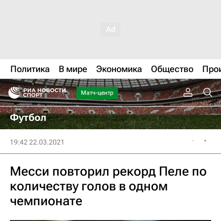
Политика
В мире
Экономика
Общество
Про
Матч-центр
Футбол
19:42 22.03.2021
Месси повторил рекорд Пеле по
количеству голов в одном
чемпионате