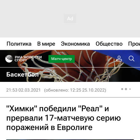
Политика
В мире
Экономика
Общество
Про
Матч-центр
Баскетбол
21:53 02.03.2021
(обновлено: 12:25 25.10.2022)
"Химки" победили "Реал" и
прервали 17-матчевую серию
поражений в Евролиге