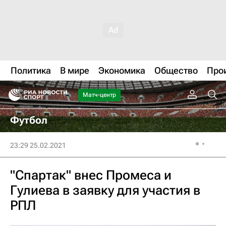
Политика
В мире
Экономика
Общество
Про
Матч-центр
Футбол
23:29 25.02.2021
"Спартак" внес Промеса и
Гулиева в заявку для участия в
РПЛ