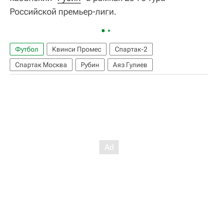
Российской премьер-лиги.
Футбол
Квинси Промес
Спартак-2
Спартак Москва
Рубин
Аяз Гулиев