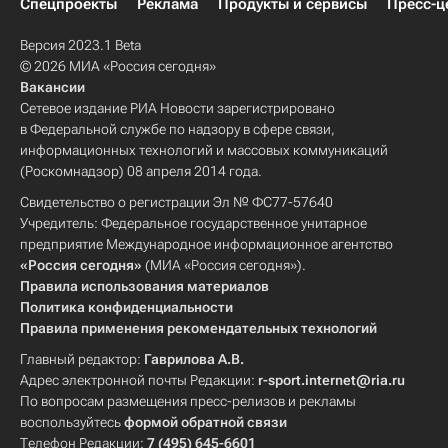
Спецпроекты
Реклама
Продукты и сервисы
Пресс-ц
Версия 2023.1 Beta
© 2026 МИА «Россия сегодня»
Вакансии
Сетевое издание РИА Новости зарегистрировано
в Федеральной службе по надзору в сфере связи,
информационных технологий и массовых коммуникаций
(Роскомнадзор) 08 апреля 2014 года.
Свидетельство о регистрации Эл № ФС77-57640
Учредитель: Федеральное государственное унитарное
предприятие Международное информационное агентство
«Россия сегодня»
(МИА «Россия сегодня»).
Правила использования материалов
Политика конфиденциальности
Правила применения рекомендательных технологий
Главный редактор:
Гаврилова А.В.
Адрес электронной почты Редакции:
r-sport.internet@ria.ru
По вопросам размещения пресс-релизов и рекламы
воспользуйтесь
формой обратной связи
Телефон Редакции:
7 (495) 645-6601