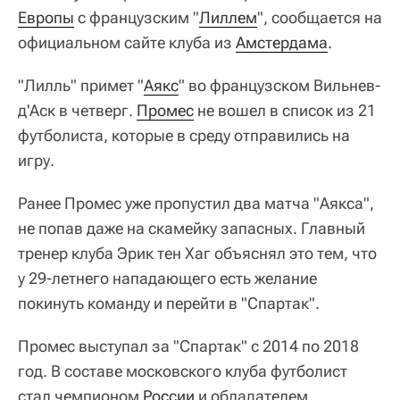
Европы
с французским "
Лиллем
", сообщается на
официальном сайте клуба из
Амстердама
.
"Лилль" примет "
Аякс
" во французском Вильнев-
д'Аск в четверг.
Промес
не вошел в список из 21
футболиста, которые в среду отправились на
игру.
Ранее Промес уже пропустил два матча "Аякса",
не попав даже на скамейку запасных. Главный
тренер клуба Эрик тен Хаг объяснял это тем, что
у 29-летнего нападающего есть желание
покинуть команду и перейти в "Спартак".
Промес выступал за "Спартак" с 2014 по 2018
год. В составе московского клуба футболист
стал чемпионом
России
и обладателем