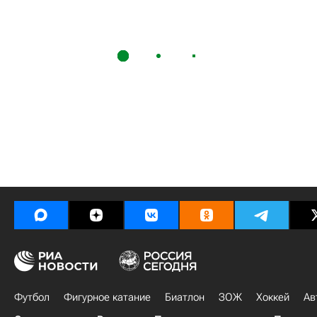
Футбол
Фигурное катание
Биатлон
ЗОЖ
Хоккей
Ав