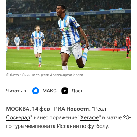
© Фото : Личные соцсети Александера Исака
Читать в
МАКС
Дзен
МОСКВА, 14 фев - РИА Новости.
"
Реал 
Сосьедад
" нанес поражение "
Хетафе
" в матче 23-
го тура чемпионата Испании по футболу.