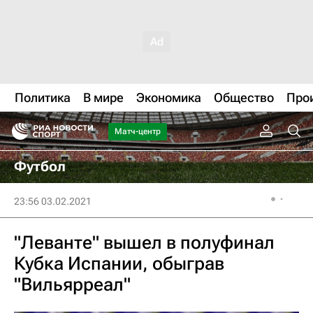
Политика
В мире
Экономика
Общество
Про
Матч-центр
Футбол
23:56 03.02.2021
"Леванте" вышел в полуфинал
Кубка Испании, обыграв
"Вильярреал"