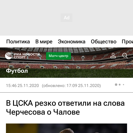
Политика
В мире
Экономика
Общество
Про
Матч-центр
Футбол
15:46 25.11.2020
(обновлено: 17:09 25.11.2020)
В ЦСКА резко ответили на слова
Черчесова о Чалове