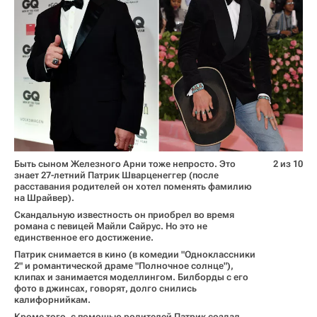
Быть сыном Железного Арни тоже непросто. Это
2 из 10
знает 27-летний Патрик Шварценеггер (после
расставания родителей он хотел поменять фамилию
на Шрайвер).
Скандальную известность он приобрел во время
романа с певицей Майли Сайрус. Но это не
единственное его достижение.
Патрик снимается в кино (в комедии "Одноклассники
2" и романтической драме "Полночное солнце"),
клипах и занимается моделлингом. Билборды с его
фото в джинсах, говорят, долго снились
калифорнийкам.
Кроме того, с помощью родителей Патрик создал