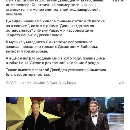
Сын Уилла Смита 22-летний Джейден — актер, певец,
3 из 10
инфлюенсер. Он отличный пример того, как сын
становится не менее влиятельной медиаперсоной,
чем папа.
Джейден начинал с кино: в фильме с отцом "В погоне
за счастьем", потом в драме "День, когда земля
остановилась" с Киану Ривзом и кассовом хите
"Каратэ-пацан" с Джеки Чаном.
В музыке у младшего Смита тоже все успешно:
записал несколько треков с Джастином Бибером,
выпустил три альбома.
А еще он потряс модный мир в 2016 году, появившись
в юбке Louis Vuitton в рекламной кампании бренда.
Также вместе с сестрой Джейден успевает заниматься
благотворительностью.
© AP Photo / Invision/Joel C Ryan, Andy Kropa