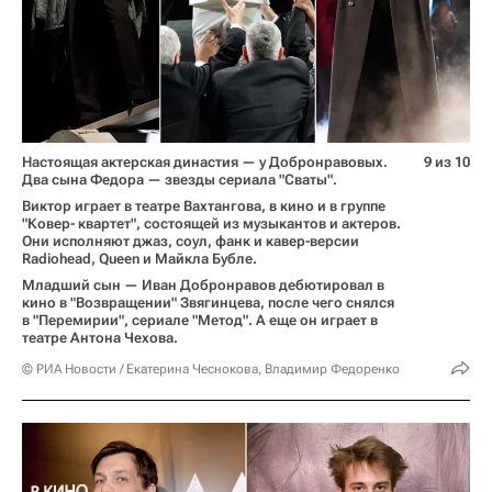
Настоящая актерская династия — у Добронравовых.
9 из 10
Два сына Федора — звезды сериала "Сваты".
Виктор играет в театре Вахтангова, в кино и в группе
"Ковер- квартет", состоящей из музыкантов и актеров.
Они исполняют джаз, соул, фанк и кавер-версии
Radiohead, Queen и Майкла Бубле.
Младший сын — Иван Добронравов дебютировал в
кино в "Возвращении" Звягинцева, после чего снялся
в "Перемирии", сериале "Метод". А еще он играет в
театре Антона Чехова.
© РИА Новости / Екатерина Чеснокова, Владимир Федоренко