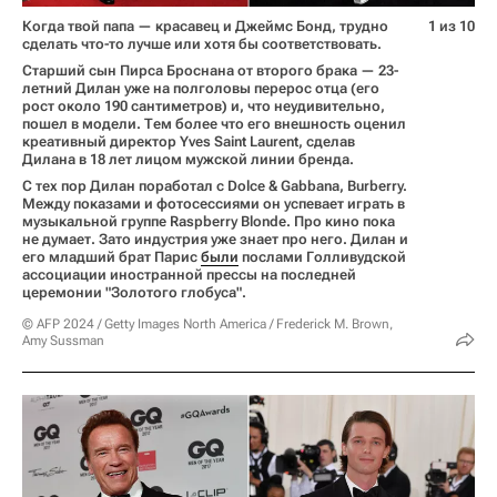
Когда твой папа — красавец и Джеймс Бонд, трудно
1 из 10
сделать что-то лучше или хотя бы соответствовать.
Старший сын Пирса Броснана от второго брака — 23-
летний Дилан уже на полголовы перерос отца (его
рост около 190 сантиметров) и, что неудивительно,
пошел в модели. Тем более что его внешность оценил
креативный директор Yves Saint Laurent, сделав
Дилана в 18 лет лицом мужской линии бренда.
С тех пор Дилан поработал с Dolce & Gabbana, Burberry.
Между показами и фотосессиями он успевает играть в
музыкальной группе Raspberry Blonde. Про кино пока
не думает. Зато индустрия уже знает про него. Дилан и
его младший брат Парис
были
послами Голливудской
ассоциации иностранной прессы на последней
церемонии "Золотого глобуса".
© AFP 2024 / Getty Images North America / Frederick M. Brown,
Amy Sussman