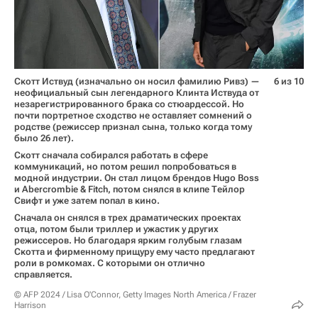
Скотт Иствуд (изначально он носил фамилию Ривз) —
6 из 10
неофициальный сын легендарного Клинта Иствуда от
незарегистрированного брака со стюардессой. Но
почти портретное сходство не оставляет сомнений о
родстве (режиссер признал сына, только когда тому
было 26 лет).
Скотт сначала собирался работать в сфере
коммуникаций, но потом решил попробоваться в
модной индустрии. Он стал лицом брендов Hugo Boss
и Abercrombie & Fitch, потом снялся в клипе Тейлор
Свифт и уже затем попал в кино.
Сначала он снялся в трех драматических проектах
отца, потом были триллер и ужастик у других
режиссеров. Но благодаря ярким голубым глазам
Скотта и фирменному прищуру ему часто предлагают
роли в ромкомах. С которыми он отлично
справляется.
© AFP 2024 / Lisa O'Connor, Getty Images North America / Frazer
Harrison