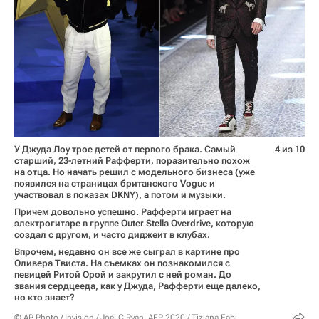
У Джуда Лоу трое детей от первого брака. Самый
4 из 10
старший, 23-летний Рафферти, поразительно похож
на отца. Но начать решил с модельного бизнеса (уже
появился на страницах британского Vogue и
участвовал в показах DKNY), а потом и музыки.
Причем довольно успешно. Рафферти играет на
электрогитаре в группе Outer Stella Overdrive, которую
создал с другом, и часто диджеит в клубах.
Впрочем, недавно он все же сыграл в картине про
Оливера Твиста. На съемках он познакомился с
певицей Ритой Орой и закрутил с ней роман. До
звания сердцееда, как у Джуда, Рафферти еще далеко,
но кто знает?
© AP Photo / Invision / Joel C Ryan, AFP 2020 / Tiziana Fabi