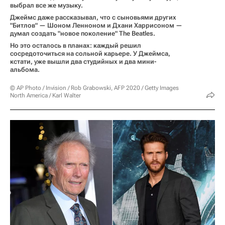
выбрал все же музыку.
Джеймс даже рассказывал, что с сыновьями других
"Битлов" — Шоном Ленноном и Дхани Харрисоном —
думал создать "новое поколение" The Beatles.
Но это осталось в планах: каждый решил
сосредоточиться на сольной карьере. У Джеймса,
кстати, уже вышли два студийных и два мини-
альбома.
© AP Photo / Invision / Rob Grabowski, AFP 2020 / Getty Images
North America / Karl Walter