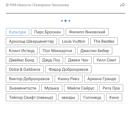
© РИА Новости / Екатерина Чеснокова
Культура
Пирс Броснан
Филипп Янковский
Арнольд Шварценеггер
Louis Vuitton
The Beatles
Клинт Иствуд
Пол Маккартни
Джастин Бибер
Джеймс Бонд
Джуд Лоу
Джеки Чан
Уилл Смит
Dolce & Gabbana
Федор Добронравов
Виктор Добронравов
Киану Ривз
Ариана Гранде
Знаменитости
Музыка
Майли Сайрус
Рита Ора
Тейлор Свифт (певица)
звезды
Голливуд
Кино