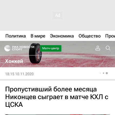
Политика
В мире
Экономика
Общество
Про
Матч-центр
Хоккей
18:15 10.11.2020
Пропустивший более месяца
Никонцев сыграет в матче КХЛ с
ЦСКА