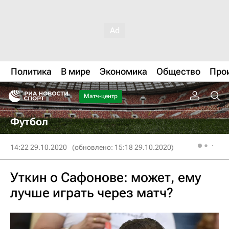
Политика
В мире
Экономика
Общество
Про
Матч-центр
Футбол
14:22 29.10.2020
(обновлено: 15:18 29.10.2020)
Уткин о Сафонове: может, ему
лучше играть через матч?