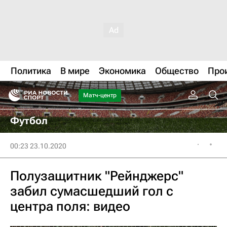
Политика
В мире
Экономика
Общество
Про
Матч-центр
Футбол
00:23 23.10.2020
Полузащитник "Рейнджерс"
забил сумасшедший гол с
центра поля: видео