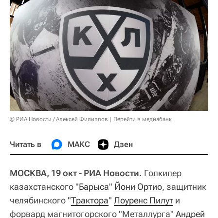
© РИА Новости / Алексей Филиппов
Перейти в медиабанк
Читать в
МАКС
Дзен
МОСКВА, 19 окт - РИА Новости.
Голкипер
казахстанского "
Барыса
"
Йони Ортио
, защитник
челябинского "
Трактора
"
Лоуренс Пилут
и
форвард магнитогорского "Металлурга"
Андрей 