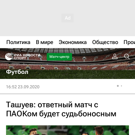
Политика
В мире
Экономика
Общество
Про
Матч-центр
Футбол
16:52 23.09.2020
Ташуев: ответный матч с
ПАОКом будет судьбоносным