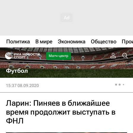
Политика
В мире
Экономика
Общество
Про
Матч-центр
Футбол
15:37 08.09.2020
Ларин: Пиняев в ближайшее
время продолжит выступать в
ФНЛ