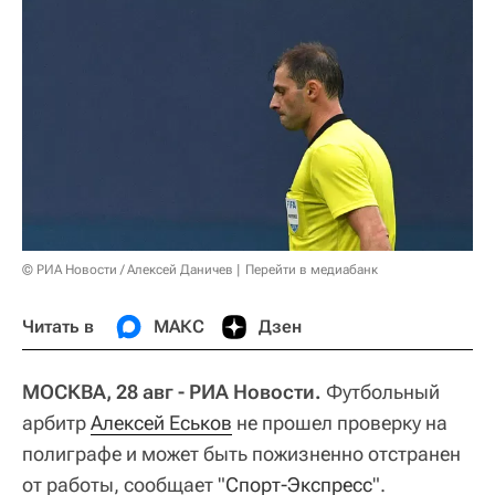
© РИА Новости / Алексей Даничев
Перейти в медиабанк
Читать в
МАКС
Дзен
МОСКВА, 28 авг - РИА Новости.
Футбольный
арбитр
Алексей Еськов
не прошел проверку на
полиграфе и может быть пожизненно отстранен
от работы, сообщает "
Спорт-Экспресс
".