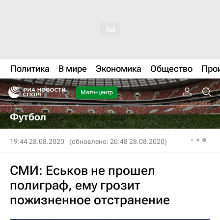
Политика
В мире
Экономика
Общество
Про
Матч-центр
Футбол
19:44 28.08.2020
(обновлено: 20:48 28.08.2020)
СМИ: Еськов не прошел
полиграф, ему грозит
пожизненное отстранение