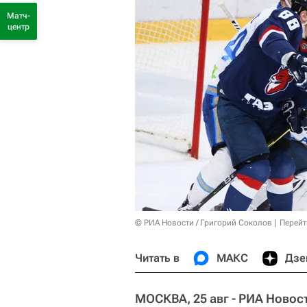
Матч-
центр
© РИА Новости / Григорий Соколов
Перейт
Читать в
МАКС
Дзе
МОСКВА, 25 авг - РИА Новос