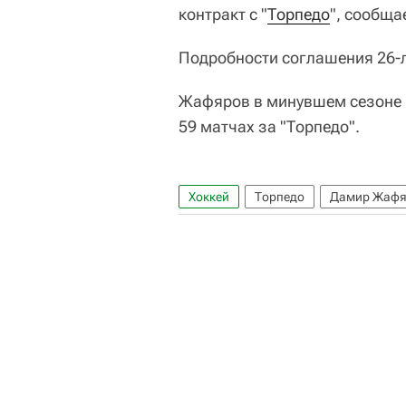
контракт с "
Торпедо
", сообща
Подробности соглашения 26-л
Жафяров в минувшем сезоне К
59 матчах за "Торпедо".
Хоккей
Торпедо
Дамир Жафя