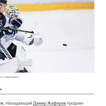
и в медиабанк
н
ти.
Нападающий
Дамир Жафяров
продлил