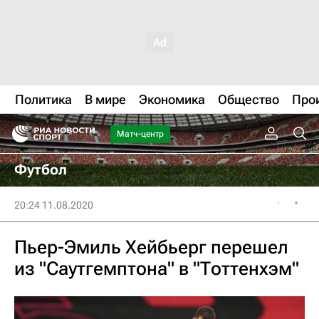
Политика
В мире
Экономика
Общество
Про
Матч-центр
Футбол
20:24 11.08.2020
Пьер-Эмиль Хейбьерг перешел
из "Саутгемптона" в "Тоттенхэм"