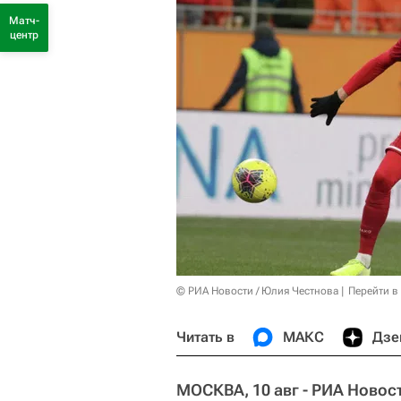
Матч-
центр
© РИА Новости / Юлия Честнова
Перейти в
Читать в
МАКС
Дзе
МОСКВА, 10 авг - РИА Новос