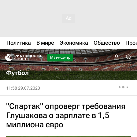
Политика
В мире
Экономика
Общество
Про
Матч-центр
Футбол
11:58 29.07.2020
"Спартак" опроверг требования
Глушакова о зарплате в 1,5
миллиона евро