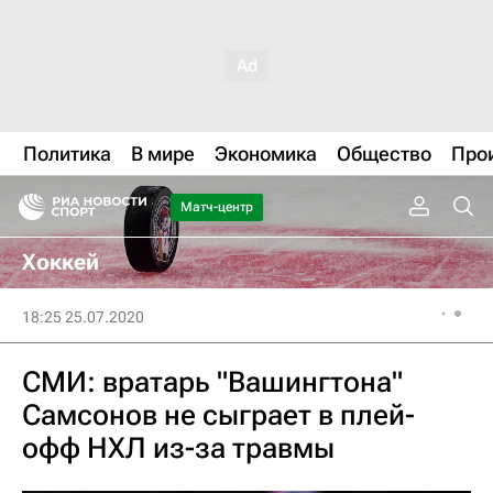
Политика
В мире
Экономика
Общество
Про
Матч-центр
Хоккей
18:25 25.07.2020
СМИ: вратарь "Вашингтона"
Самсонов не сыграет в плей-
офф НХЛ из-за травмы