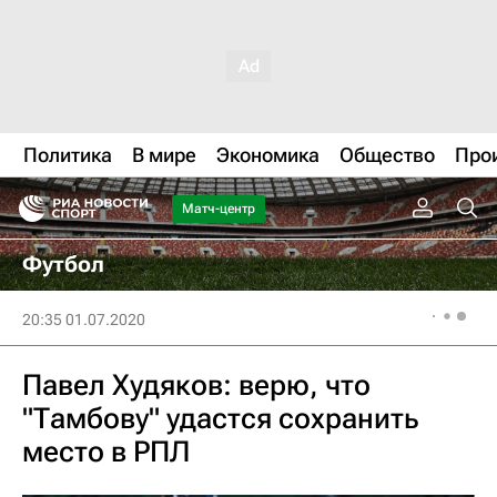
Политика
В мире
Экономика
Общество
Про
Матч-центр
Футбол
20:35 01.07.2020
Павел Худяков: верю, что
"Тамбову" удастся сохранить
место в РПЛ