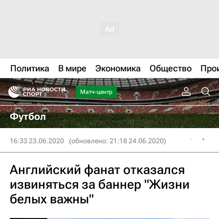
Политика
В мире
Экономика
Общество
Про
Матч-центр
Футбол
16:33 23.06.2020
(обновлено: 21:18 24.06.2020)
Английский фанат отказался
извиняться за баннер "Жизни
белых важны"